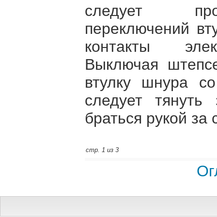
следует про
переключений вт
контакты элек
Выключая штепс
втулку шнура с
следует тянуть
браться рукой за 
стр. 1 из 3
Ог