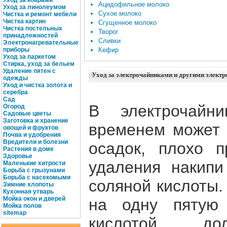
Уход за коврами
Ацидофильное молоко
Уход за линолеумом
Сухое молоко
Чистка и ремонт мебели
Чистка картин
Сгущенное молоко
Чистка постельных
Творог
принадлежностей
Сливки
Электронагревательные
приборы
Кефир
Уход за паркетом
Стирка, уход за бельем
Удаление пятен с
Уход за электрочайниками и другими элект
одежды
Уход и чистка золота и
серебра
Сад
В электрочайн
Огород
Садовые цветы
Заготовка и хранение
временем может 
овощей и фруктов
Почва и удобрения
Вредители и болезни
осадок, плохо 
Растения в доме
Здоровье
удаления накипи
Маленькие хитрости
Борьба с грызунами
Борьба с насекомыми
соляной кислоты. 
Зимние хлопоты
Кухонная утварь
Мойка окон и дверей
на одну пятую 
Мойка полов
site
map
кислотой, д