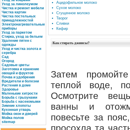
Уход за коврами
Ацидофильное молоко
Уход за линолеумом
Сухое молоко
Чистка и ремонт мебели
Чистка картин
Сгущенное молоко
Чистка постельных
Творог
принадлежностей
Сливки
Электронагревательные
приборы
Кефир
Уход за паркетом
Стирка, уход за бельем
Удаление пятен с
Как стирать джинсы?
одежды
Уход и чистка золота и
серебра
Сад
Огород
Садовые цветы
Заготовка и хранение
Затем промойт
овощей и фруктов
Почва и удобрения
Вредители и болезни
теплой воде, п
Растения в доме
Здоровье
Осмотрите вещь
Маленькие хитрости
Борьба с грызунами
Борьба с насекомыми
ванны и отожм
Зимние хлопоты
Кухонная утварь
Мойка окон и дверей
повесьте за пояс
Мойка полов
site
map
просохла та часть