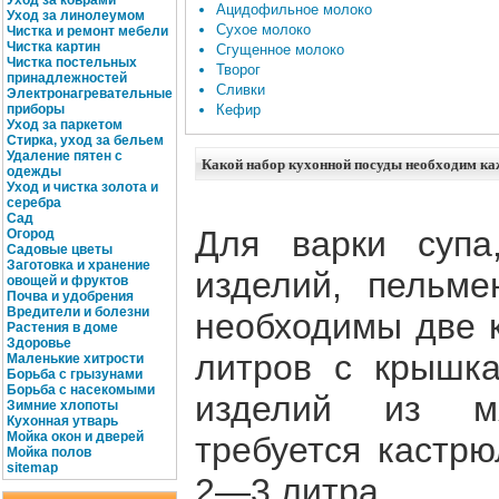
Уход за коврами
Ацидофильное молоко
Уход за линолеумом
Сухое молоко
Чистка и ремонт мебели
Чистка картин
Сгущенное молоко
Чистка постельных
Творог
принадлежностей
Сливки
Электронагревательные
приборы
Кефир
Уход за паркетом
Стирка, уход за бельем
Удаление пятен с
Какой набор кухонной посуды необходим ка
одежды
Уход и чистка золота и
серебра
Сад
Для варки супа
Огород
Садовые цветы
Заготовка и хранение
изделий, пельме
овощей и фруктов
Почва и удобрения
Вредители и болезни
необходимы две 
Растения в доме
Здоровье
литров с крышк
Маленькие хитрости
Борьба с грызунами
Борьба с насекомыми
изделий из м
Зимние хлопоты
Кухонная утварь
Мойка окон и дверей
требуется кастр
Мойка полов
site
map
2—3 литра.