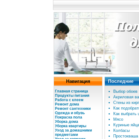
Навигация
Последние
Главная страница
Выбор обоев
Продукты питания
Акриловая в
Работа с клеем
Стены из кир
Ремонт дома
Как подобрат
Ремонт сантехники
Одежда и обувь
Как выбрать 
Покраска пола
Мясо
Уборка дома
Куриные яйц
Уборка квартиры
Уход за домашними
Колбасы
предметами
Простокваша