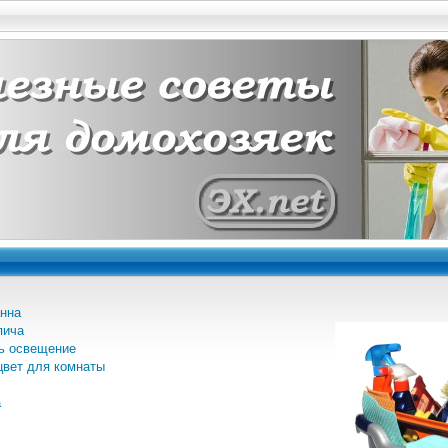
анна
пича
ь освещение
цвет для комнаты
а