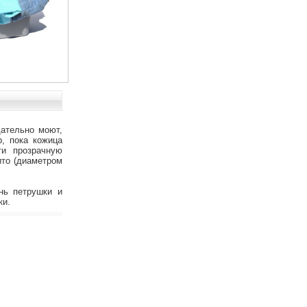
щательно моют,
, пока кожица
ти прозрачную
ито (диаметром
нь петрушки и
ки.