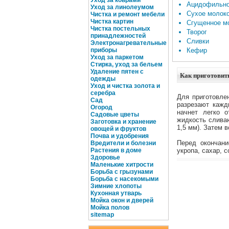
Уход за коврами
Ацидофильно
Уход за линолеумом
Сухое молок
Чистка и ремонт мебели
Чистка картин
Сгущенное м
Чистка постельных
Творог
принадлежностей
Сливки
Электронагревательные
приборы
Кефир
Уход за паркетом
Стирка, уход за бельем
Удаление пятен с
Как приготовит
одежды
Уход и чистка золота и
серебра
Для приготовле
Сад
разрезают кажд
Огород
начнет легко 
Садовые цветы
жидкость слива
Заготовка и хранение
1,5 мм). Затем 
овощей и фруктов
Почва и удобрения
Перед окончани
Вредители и болезни
Растения в доме
укропа, сахар, с
Здоровье
Маленькие хитрости
Борьба с грызунами
Борьба с насекомыми
Зимние хлопоты
Кухонная утварь
Мойка окон и дверей
Мойка полов
site
map