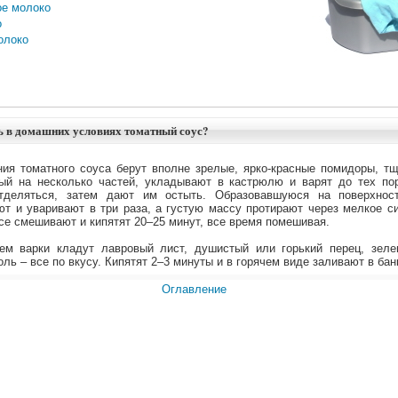
е молоко
о
олоко
ь в домашних условиях томатный соус?
ния томатного соуса берут вполне зрелые, ярко-красные помидоры, т
ый на несколько частей, укладывают в кастрюлю и варят до тех пор
отделяться, затем дают им остыть. Образовавшуюся на поверхнос
ют и уваривают в три раза, а густую массу протирают через мелкое с
все смешивают и кипятят 20–25 минут, все время помешивая.
ем варки кладут лавровый лист, душистый или горький перец, зеле
оль – все по вкусу. Кипятят 2–3 минуты и в горячем виде заливают в бан
Оглавление