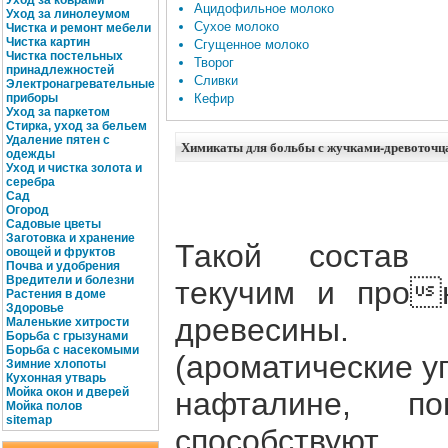
Уход за коврами
Ацидофильное молоко
Уход за линолеумом
Сухое молоко
Чистка и ремонт мебели
Чистка картин
Сгущенное молоко
Чистка постельных
Творог
принадлежностей
Сливки
Электронагревательные
приборы
Кефир
Уход за паркетом
Стирка, уход за бельем
Удаление пятен с
Химикаты для больбы с жучками-древоточц
одежды
Уход и чистка золота и
серебра
Сад
Огород
Садовые цветы
Заготовка и хранение
Такой состав 
овощей и фруктов
Почва и удобрения
Вредители и болезни
текучим и про
Растения в доме
Здоровье
древесины. 
Маленькие хитрости
Борьба с грызунами
Борьба с насекомыми
(ароматические у
Зимние хлопоты
Кухонная утварь
Мойка окон и дверей
нафталине, п
Мойка полов
site
map
способствуют 