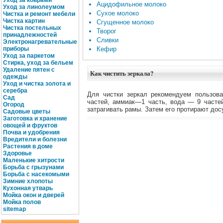
Уход за коврами
Ацидофильное молоко
Уход за линолеумом
Сухое молоко
Чистка и ремонт мебели
Чистка картин
Сгущенное молоко
Чистка постельных
Творог
принадлежностей
Сливки
Электронагревательные
приборы
Кефир
Уход за паркетом
Стирка, уход за бельем
Удаление пятен с
Как чистить зеркала?
одежды
Уход и чистка золота и
серебра
Для чистки зеркал рекомендуем пользов
Сад
частей, аммиак—1 часть, вода — 9 часте
Огород
затрагивать рамы. Затем его протирают дос
Садовые цветы
Заготовка и хранение
овощей и фруктов
Почва и удобрения
Вредители и болезни
Растения в доме
Здоровье
Маленькие хитрости
Борьба с грызунами
Борьба с насекомыми
Зимние хлопоты
Кухонная утварь
Мойка окон и дверей
Мойка полов
site
map