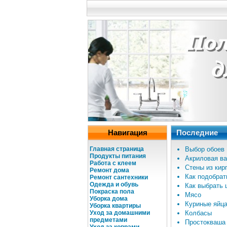
Навигация
Последние
Главная страница
Выбор обоев
Продукты питания
Акриловая в
Работа с клеем
Стены из кир
Ремонт дома
Как подобрат
Ремонт сантехники
Одежда и обувь
Как выбрать 
Покраска пола
Мясо
Уборка дома
Куриные яйц
Уборка квартиры
Уход за домашними
Колбасы
предметами
Простокваша