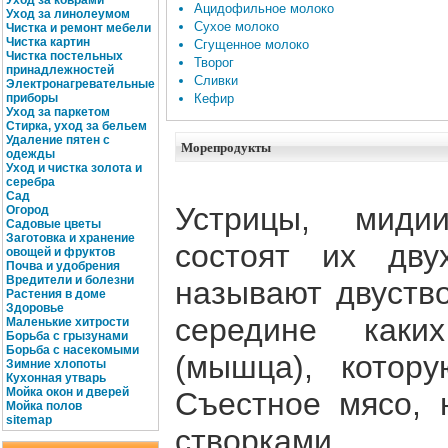
Уход за коврами
Ацидофильное молоко
Уход за линолеумом
Сухое молоко
Чистка и ремонт мебели
Чистка картин
Сгущенное молоко
Чистка постельных
Творог
принадлежностей
Сливки
Электронагревательные
приборы
Кефир
Уход за паркетом
Стирка, уход за бельем
Удаление пятен с
Морепродукты
одежды
Уход и чистка золота и
серебра
Сад
Устрицы, миди
Огород
Садовые цветы
Заготовка и хранение
состоят их дву
овощей и фруктов
Почва и удобрения
Вредители и болезни
называют двуств
Растения в доме
Здоровье
середине каки
Маленькие хитрости
Борьба с грызунами
Борьба с насекомыми
(мышца), котору
Зимние хлопоты
Кухонная утварь
Мойка окон и дверей
Съестное мясо, 
Мойка полов
site
map
створками.