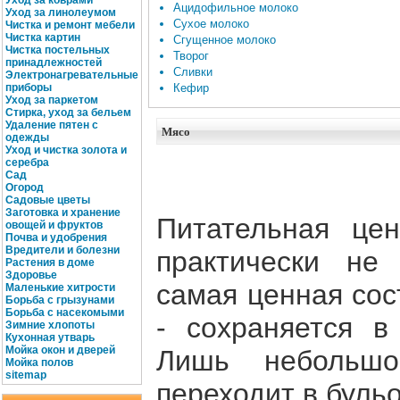
Уход за коврами
Ацидофильное молоко
Уход за линолеумом
Сухое молоко
Чистка и ремонт мебели
Чистка картин
Сгущенное молоко
Чистка постельных
Творог
принадлежностей
Сливки
Электронагревательные
приборы
Кефир
Уход за паркетом
Стирка, уход за бельем
Удаление пятен с
Мясо
одежды
Уход и чистка золота и
серебра
Сад
Огород
Садовые цветы
Заготовка и хранение
Питательная це
овощей и фруктов
Почва и удобрения
Вредители и болезни
практически не
Растения в доме
Здоровье
самая ценная сост
Маленькие хитрости
Борьба с грызунами
Борьба с насекомыми
- сохраняется в
Зимние хлопоты
Кухонная утварь
Мойка окон и дверей
Лишь небольшо
Мойка полов
site
map
переходит в бульо