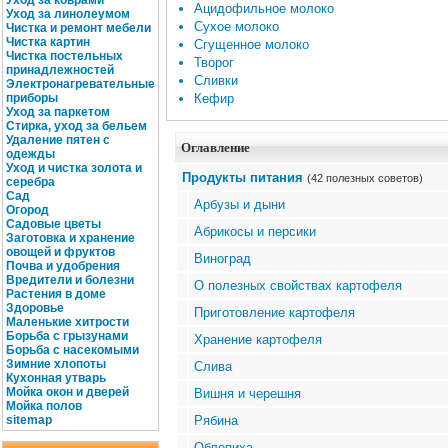
Уход за коврами
Ацидофильное молоко
Уход за линолеумом
Сухое молоко
Чистка и ремонт мебели
Чистка картин
Сгущенное молоко
Чистка постельных
Творог
принадлежностей
Сливки
Электронагревательные
приборы
Кефир
Уход за паркетом
Стирка, уход за бельем
Удаление пятен с
Оглавление
одежды
Уход и чистка золота и
Продукты питания
(42 полезных советов)
серебра
Сад
Арбузы и дыни
Огород
Садовые цветы
Абрикосы и персики
Заготовка и хранение
овощей и фруктов
Виноград
Почва и удобрения
Вредители и болезни
О полезных свойствах картофеля
Растения в доме
Здоровье
Приготовление картофеля
Маленькие хитрости
Борьба с грызунами
Хранение картофеля
Борьба с насекомыми
Зимние хлопоты
Слива
Кухонная утварь
Мойка окон и дверей
Вишня и черешня
Мойка полов
site
map
Рябина
Облепиха